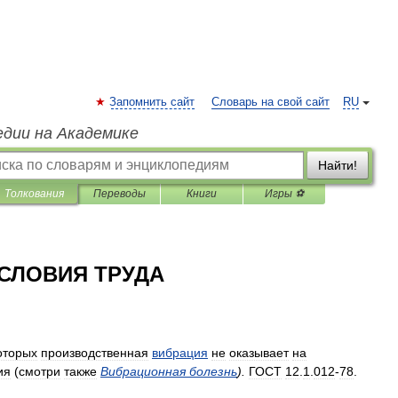
Запомнить сайт
Словарь на свой сайт
RU
едии на Академике
Найти!
Толкования
Переводы
Книги
Игры ⚽
СЛОВИЯ ТРУДА
оторых
производственная
вибрация
не
оказывает
на
ия
(
смотри
также
Вибрационная
болезнь
).
ГОСТ
12
.
1
.
012
-
78
.